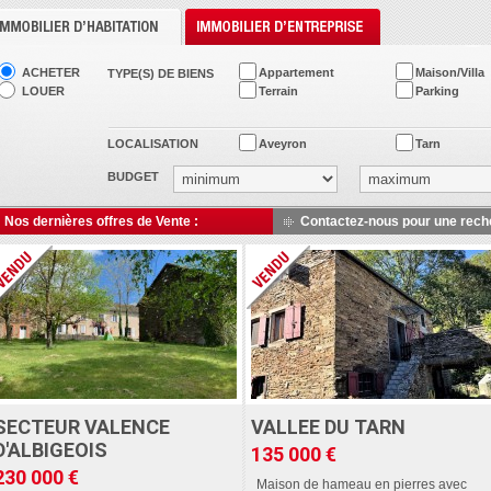
ACHETER
Appartement
Maison/Villa
TYPE(S) DE BIENS
LOUER
Terrain
Parking
LOCALISATION
Aveyron
Tarn
BUDGET
Nos dernières offres de Vente :
Contactez-nous pour une rech
SECTEUR VALENCE
VALLEE DU TARN
D'ALBIGEOIS
135 000 €
230 000 €
Maison de hameau en pierres avec