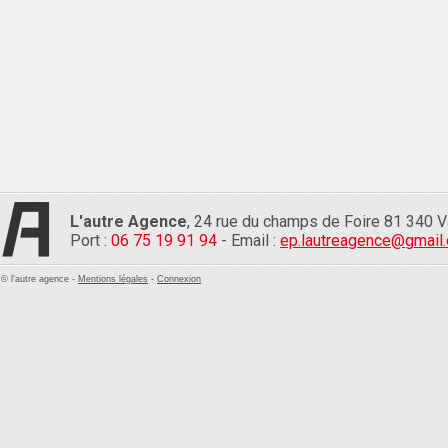
L'autre Agence
, 24 rue du champs de Foire 81 340 V
Port :
06 75 19 91 94
- Email :
ep.lautreagence@gmail
© l'autre agence -
Mentions légales
-
Connexion