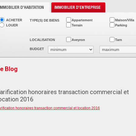
ACHETER
Appartement
Maison/Villa
TYPE(S) DE BIENS
LOUER
Terrain
Parking
LOCALISATION
Aveyron
Tarn
BUDGET
e Blog
arification honoraires transaction commercial et
ocation 2016
rification honoraires transaction commercial et location 2016